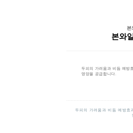
본
본와일
두피의 가려움과 비듬 예방효
영양을 공급합니다.
두피의 가려움과 비듬 예방효과