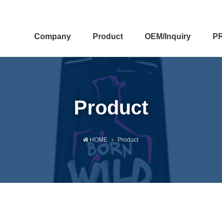
Company
Product
OEM/Inquiry
P
Product
HOME
Product