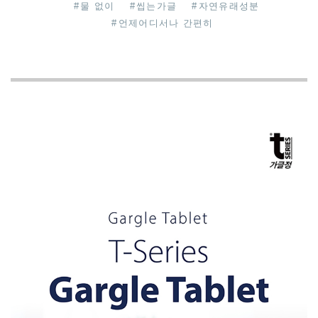
#
물 없이
#
씹는가글
#
자연유래성분
#
언제어디서나 간편히