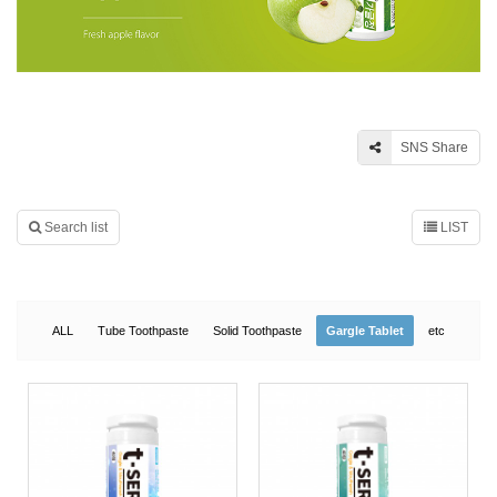
SNS Share
Search list
LIST
ALL
Tube Toothpaste
Solid Toothpaste
Gargle Tablet
etc