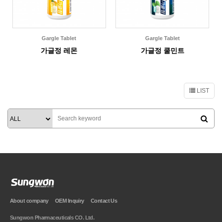
Gargle Tablet
Gargle Tablet
가글정 레몬
가글정 쿨민트
LIST
About company
OEM Inquiry
Contact Us
Sungwon Pharmaceuticals CO. Ltd.