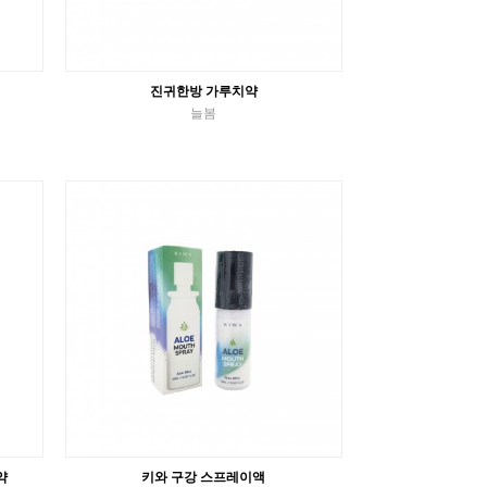
진귀한방 가루치약
늘봄
가루치약
VIEW MORE
약
키와 구강 스프레이액