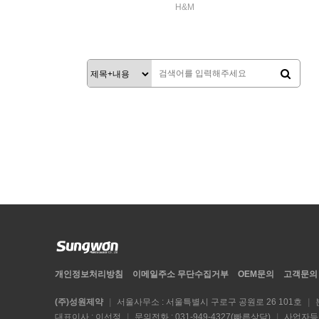
H&M
가루치약
VIEW MORE
다음
맨끝
개인정보처리방침
이메일
주소 무단
수집거부
OEM문의
고객문의
(주)성원제약
|
서울사무소 : 서울특별시 구로구 공원로 26 101호
|
대표이사 : 이선정
|
문의전화 : 031-949-4327(빠른상담)
|
사업자등록번