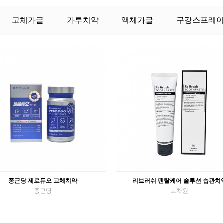
고체가글
가루치약
액체가글
구강스프레
종근당 제로듀오 고체치약
리브러쉬 덴탈케어 솔루션 습관치
종근당
고차원