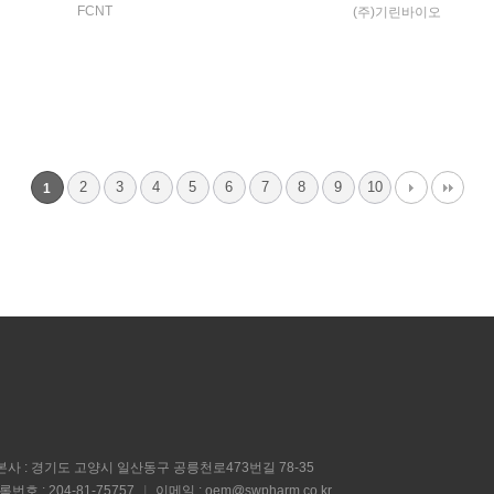
FCNT
(주)기린바이오
가루치약
가루치약
VIEW MORE
VIEW MORE
2
3
4
5
6
7
8
9
10
1
본사 : 경기도 고양시 일산동구 공릉천로473번길 78-35
호 : 204-81-75757
|
이메일 : oem@swpharm.co.kr