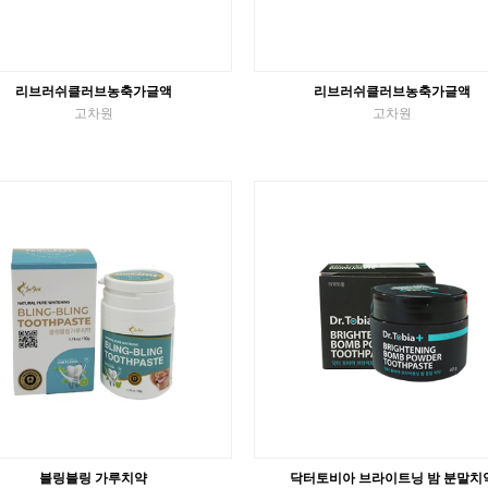
리브러쉬클러브농축가글액
리브러쉬클러브농축가글액
고차원
고차원
액체가글
액체가글
VIEW MORE
VIEW MORE
블링블링 가루치약
닥터토비아 브라이트닝 밤 분말치