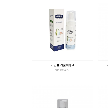
튜브치약
VIEW MORE
아딘폴 거품세정액
아딘폴리오
구강장치 세정제
VIEW MORE