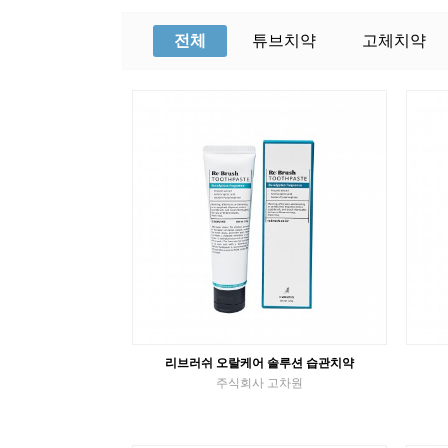
전체
튜브치약
고체치약
리브러쉬 오랄케어 솔루션 습관치약
주식회사 고차원