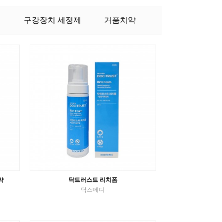
이
구강장치 세정제
거품치약
약
닥트러스트 리치폼
닥스메디