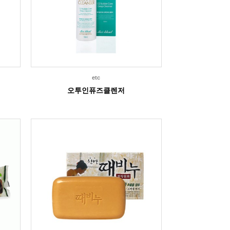
etc
오투인퓨즈클렌저