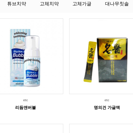
튜브치약
고체치약
고체가글
대나무칫솔
etc
etc
리듬앤버블
명의건 가글액