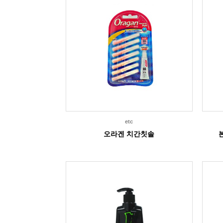
etc
오라겐 치간칫솔