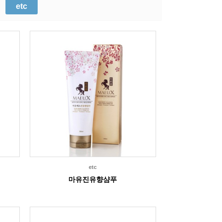
etc
etc
마유진유향샴푸