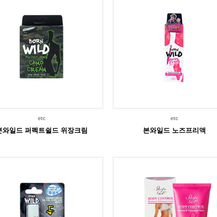
etc
etc
본와일드 퍼펙트쉴드 위장크림
본와일드 노즈프리액