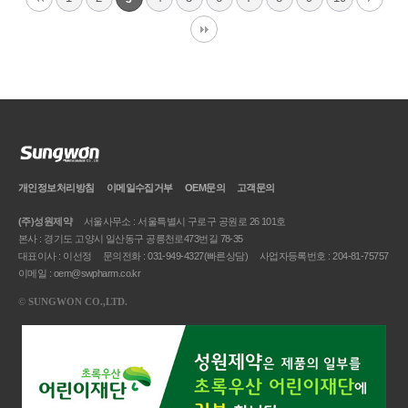
개인정보처리방침
이메일
수집거부
OEM문의
고객문의
(주)성원제약
서울사무소 : 서울특별시 구로구 공원로 26 101호
본사 : 경기도 고양시 일산동구 공릉천로473번길 78-35
대표이사 : 이선정
문의전화 : 031-949-4327(빠른상담)
사업자등록번호 : 204-81-75757
이메일 : oem@swpharm.co.kr
©
SUNGWON CO.,LTD.