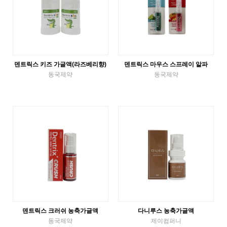
덴트릭스 키즈 가글액(라즈베리향)
덴트릭스 마우스 스프레이 알파
동국제약
동국제약
액체가글
구강스프레이
VIEW MORE
VIEW MORE
덴트릭스 크러쉬 농축가글액
다니루스 농축가글액
동국제약
제이컴퍼니