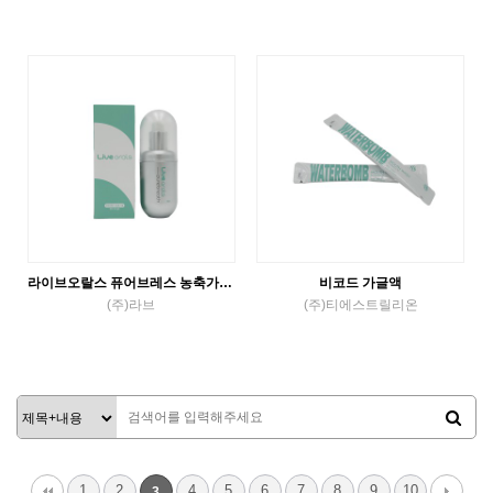
액체가글
액체가글
VIEW MORE
VIEW MORE
라이브오랄스 퓨어브레스 농축가글액
비코드 가글액
(주)라브
(주)티에스트릴리온
액체가글
액체가글
VIEW MORE
VIEW MORE
1
2
4
5
6
7
8
9
10
3