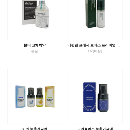
본티 고체치약
베런덴 프레시 브레스 프리미엄 고농축 액상가글 피톤치드향
본질
HZ(마샬)
고체치약
액체가글
VIEW MORE
VIEW MORE
키와 농축가글액
오라클린스 농축가글액