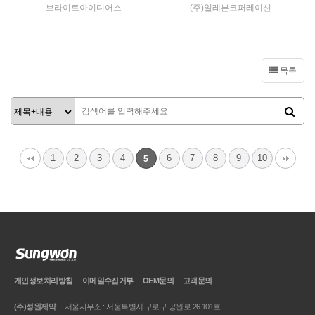
브라이트아이디어스
(주)일레븐코퍼레이션
튜브치약
튜브치약
VIEW MORE
VIEW MORE
목록
1
2
3
4
6
7
8
9
10
5
개인정보처리방침
이메일
수집거부
OEM문의
고객문의
(주)성원제약
서울사무소 : 서울특별시 구로구 공원로 26 101호