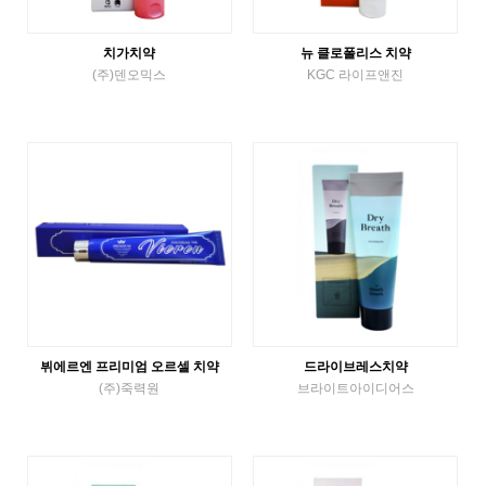
치가치약
뉴 클로폴리스 치약
(주)덴오믹스
KGC 라이프앤진
튜브치약
튜브치약
VIEW MORE
VIEW MORE
뷔에르엔 프리미엄 오르셀 치약
드라이브레스치약
(주)죽력원
브라이트아이디어스
튜브치약
튜브치약
VIEW MORE
VIEW MORE