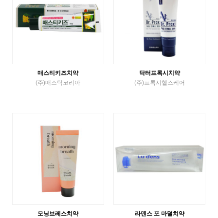
매스티키즈치약
닥터프록시치약
(주)매스틱코리아
(주)프록시헬스케어
튜브치약
튜브치약
VIEW MORE
VIEW MORE
모닝브레스치약
라덴스 포 마덜치약