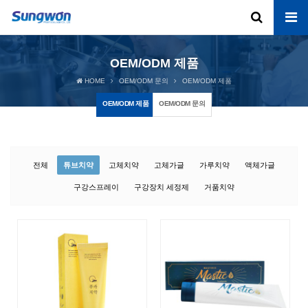
OEM/ODM 제품
HOME
OEM/ODM 문의
OEM/ODM 제품
OEM/ODM 제품
OEM/ODM 문의
전체
튜브치약
고체치약
고체가글
가루치약
액체가글
구강스프레이
구강장치 세정제
거품치약