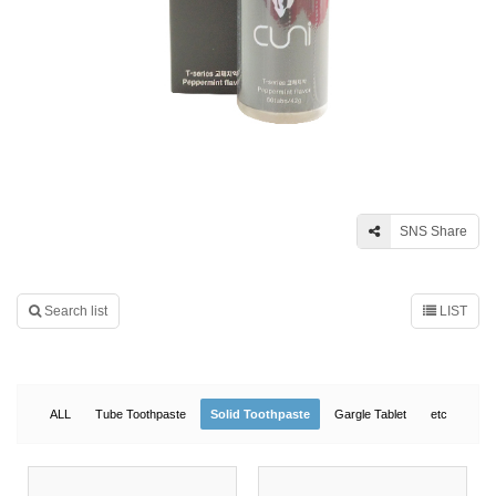
SNS Share
Search list
LIST
ALL
Tube Toothpaste
Solid Toothpaste
Gargle Tablet
etc