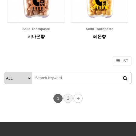
Solid Toothpaste
Solid Toothpaste
시나몬향
레몬향
LIST
2
1