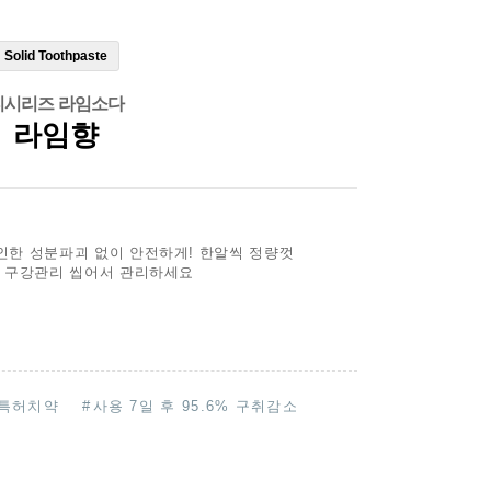
Solid Toothpaste
티시리즈 라임소다
라임향
인한 성분파괴 없이 안전하게! 한알씩 정량껏
, 구강관리 씹어서 관리하세요
특허치약
#
사용 7일 후 95.6% 구취감소