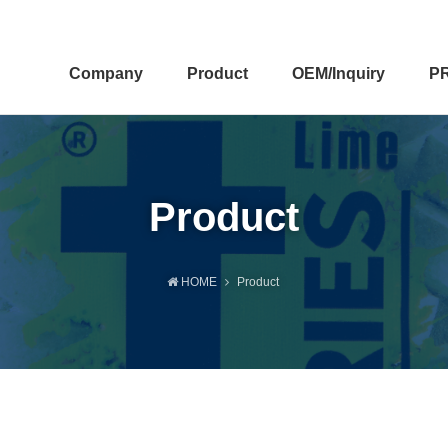
Company
Product
OEM/Inquiry
P
Product
HOME
Product