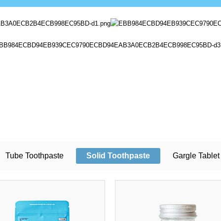
Tube Toothpaste
Solid Toothpaste
Gargle Tablet