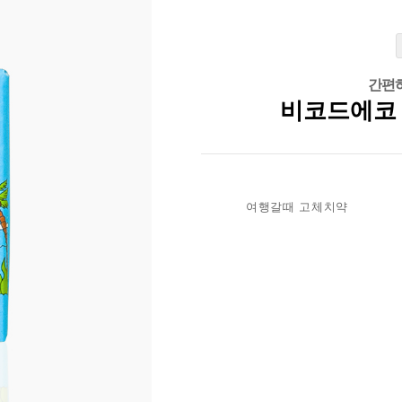
간편하
비코드에코 
여행갈때 고체치약