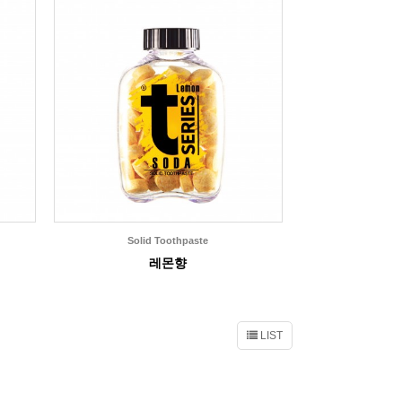
Solid Toothpaste
레몬향
LIST