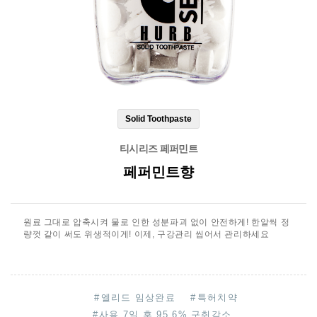
Solid Toothpaste
티시리즈 페퍼민트
페퍼민트향
원료 그대로 압축시켜 물로 인한 성분파괴 없이 안전하게! 한알씩 정
량껏 같이 써도 위생적이게! 이제, 구강관리 씹어서 관리하세요
#
엘리드 임상완료
#
특허치약
#
사용 7일 후 95.6% 구취감소