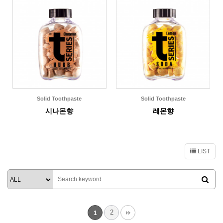
Solid Toothpaste
Solid Toothpaste
시나몬향
레몬향
LIST
2
1