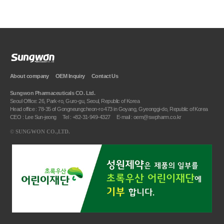
About company
OEM Inquiry
Contact Us
Sungwon Pharmaceuticals CO. Ltd.
Seoul Office: 26, Park-ro, Guro-gu, Seoul, Republic of Korea
Head office : 78-35 of Gongneungcheon-ro 473 in Goyang, Gyeonggi-do, Republic of Korea
CEO : Lee Sun-jeong
Tel : +82-31-949-4327
E-mail : oem@swpharm.co.kr
©
SUNGWON CO.,LTD.