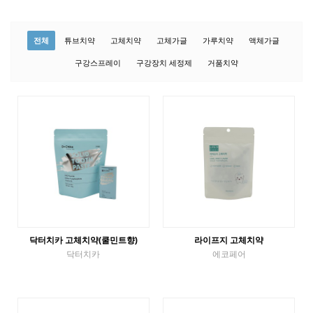
전체
튜브치약
고체치약
고체가글
가루치약
액체가글
구강스프레이
구강장치 세정제
거품치약
닥터치카 고체치약(쿨민트향)
라이프지 고체치약
닥터치카
에코페어
고체치약
고체치약
VIEW MORE
VIEW MORE