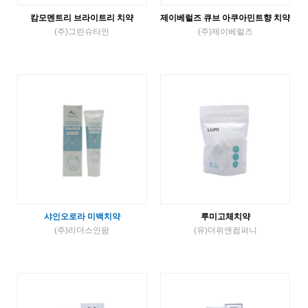
캄모멘트리 브라이트리 치약
제이베럴즈 큐브 아쿠아민트향 치약
(주)그린슈타인
(주)제이베럴즈
튜브치약
튜브치약
VIEW MORE
VIEW MORE
샤인오로라 미백치약
루미고체치약
(주)리더스인팜
(유)더위앤컴퍼니
튜브치약
고체치약
VIEW MORE
VIEW MORE