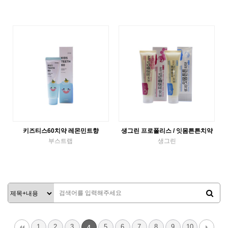
액체가글
튜브치약
VIEW MORE
VIEW MORE
키즈티스60치약 레몬민트향
생그린 프로폴리스 / 잇몸튼튼치약
부스트랩
생그린
튜브치약
튜브치약
VIEW MORE
VIEW MORE
1
2
3
5
6
7
8
9
10
4