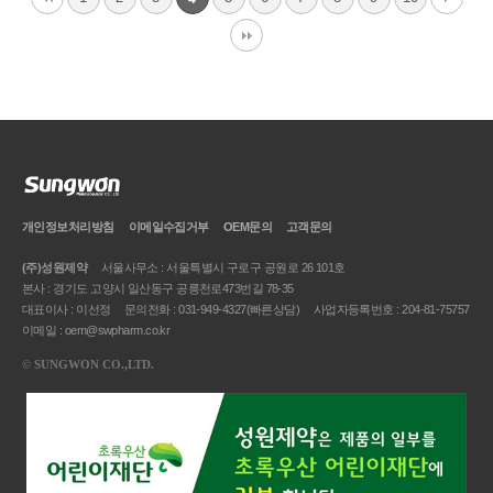
개인정보처리방침
이메일
수집거부
OEM문의
고객문의
(주)성원제약
서울사무소 : 서울특별시 구로구 공원로 26 101호
본사 : 경기도 고양시 일산동구 공릉천로473번길 78-35
대표이사 : 이선정
문의전화 : 031-949-4327(빠른상담)
사업자등록번호 : 204-81-75757
이메일 : oem@swpharm.co.kr
©
SUNGWON CO.,LTD.