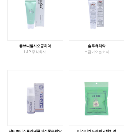
쥬브니일사오공치약
솔투유치약
L&P 주식회사
소금이오는소리
튜브치약
튜브치약
VIEW MORE
VIEW MORE
닥터초이스클리너플러스좋은치약
비스비엔프레쉬고체치약