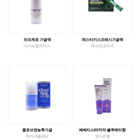
라프제로 가글액
매스티키스프레시가글액
아이비알커머스
매스틱코리아
액체가글
액체가글
VIEW MORE
VIEW MORE
클로브덴농축가글
베베티스60치약 블루베리향
악어새플래닛
부스트랩